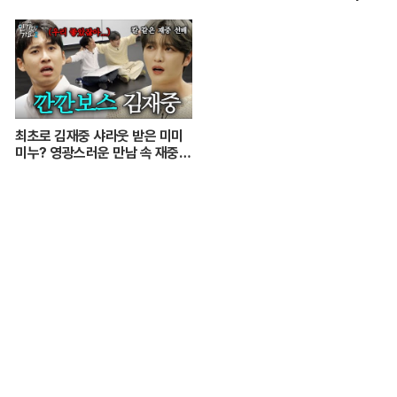
이브
2
최초로 김재중 샤라웃 받은 미미
미누? 영광스러운 만남 속 재중
선배의 호통을 듣다. | 인기인가요
시즌2 EP.17