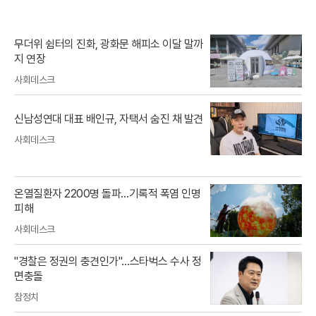
무더위 쉼터의 진화, 광화문 해피소 이달 말까
지 연장
사회데스크
신남성연대 대표 배인규, 자택서 숨진 채 발견
사회데스크
온열질환자 2200명 돌파…기록적 폭염 인명
피해
사회데스크
"경찰은 정권의 충견인가"…스타벅스 수사 정
면충돌
참정치