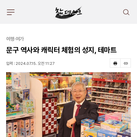
주
검
요
색
서
비
스
여행·여가
메
뉴
문구 역사와 캐릭터 체험의 성지, 테마트
펼
치
입력 : 2024.07.15. 오전 11:27
기
프
스
린
크
트
랩