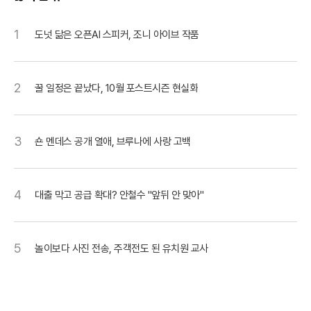
사
1
도넛 닮은 오픈AI 스피커, 조니 아이브 작품
2
꿀 일정은 끝났다, 10월 포스트시즌 현실화
3
숀 멘데스 공개 열애, 브루나에 사랑 고백
4
대출 막고 공급 확대? 안철수 "앞뒤 안 맞아"
5
놀이보다 사진 전송, 주객전도 된 유치원 교사