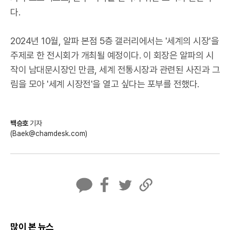
다.
2024년 10월, 알파 본점 5층 갤러리에서는 '세계의 시장'을
주제로 한 전시회가 개최될 예정이다. 이 회장은 알파의 시
작이 남대문시장인 만큼, 세계 전통시장과 관련된 사진과 그
림을 모아 '세계 시장전'을 열고 싶다는 포부를 전했다.
백승호
기자
(Baek@chamdesk.com)
카
페
트
U
카
이
위
R
오
스
터
L
톡
북
복
많이 본 뉴스