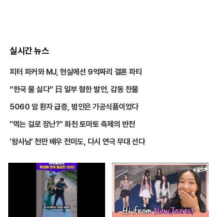
실시간 뉴스
피터 파커와 MJ, 현실에선 9억짜리 결혼 파티
“한국 물 싫다” 日 일부 혐한 발언, 감동 찬물
5060 암 환자 급증, 범인은 가공식품이었다
"먹는 걸로 장난?" 화천 토마토 축제의 반전
'왕사남' 천만 배우 전미도, 다시 연극 무대 선다