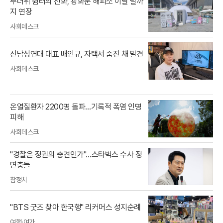
무더위 쉼터의 진화, 광화문 해피소 이달 말까
지 연장
사회데스크
신남성연대 대표 배인규, 자택서 숨진 채 발견
사회데스크
온열질환자 2200명 돌파…기록적 폭염 인명
피해
사회데스크
"경찰은 정권의 충견인가"…스타벅스 수사 정
면충돌
참정치
"BTS 굿즈 찾아 한국행" 리커머스 성지순례
여행·여가