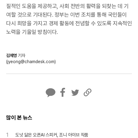
질적인 도움을 제공하고, 사회 전반의 활력을 되찾는 데 기
여할 것으로 기대된다. 정부는 이번 조치를 통해 국민들이
다시 희망을 가지고 경제 활동에 전념할 수 있도록 지속적인
노력을 기울일 방침이다.
김제영
기자
(jyeong@chamdesk.com)
카
페
트
U
카
이
위
R
오
스
터
L
톡
북
복
많이 본 뉴스
사
1
도넛 닮은 오픈AI 스피커, 조니 아이브 작품