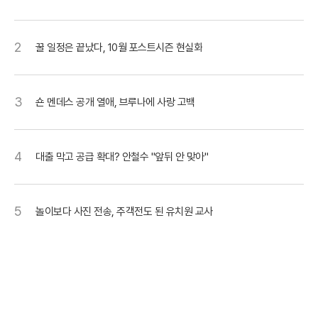
2
꿀 일정은 끝났다, 10월 포스트시즌 현실화
3
숀 멘데스 공개 열애, 브루나에 사랑 고백
4
대출 막고 공급 확대? 안철수 "앞뒤 안 맞아"
5
놀이보다 사진 전송, 주객전도 된 유치원 교사