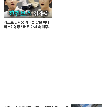
최초로 김재중 샤라웃 받은 미미
미누? 영광스러운 만남 속 재중
선배의 호통을 듣다. | 인기인가요
시즌2 EP.17