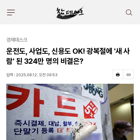
주
검
요
색
서
비
스
경제데스크
메
뉴
운전도, 사업도, 신용도 OK! 광복절에 '새 사
펼
람' 된 324만 명의 비결은?
치
기
입력 : 2025.08.12. 오전 09:53
프
스
린
크
트
랩