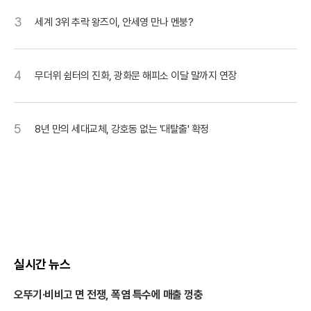
3
세계 3위 추락 왕즈이, 안세영 만나 멘붕?
4
무더위 쉼터의 진화, 광화문 해피소 이달 말까지 연장
5
8년 만의 세대교체, 강호동 없는 '대탈출' 확정
실시간 뉴스
오뚜기·비비고 면 전쟁, 폭염 특수에 매출 껑충