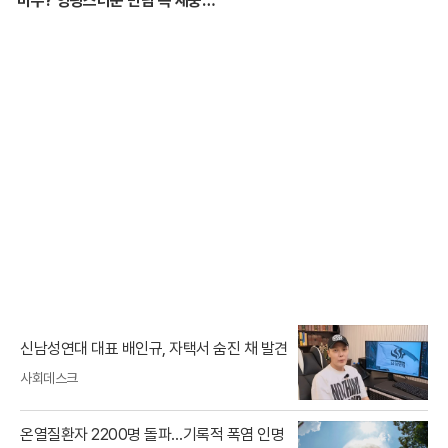
미누? 영광스러운 만남 속 재중
선배의 호통을 듣다. | 인기인가요
시즌2 EP.17
신남성연대 대표 배인규, 자택서 숨진 채 발견
사회데스크
온열질환자 2200명 돌파…기록적 폭염 인명