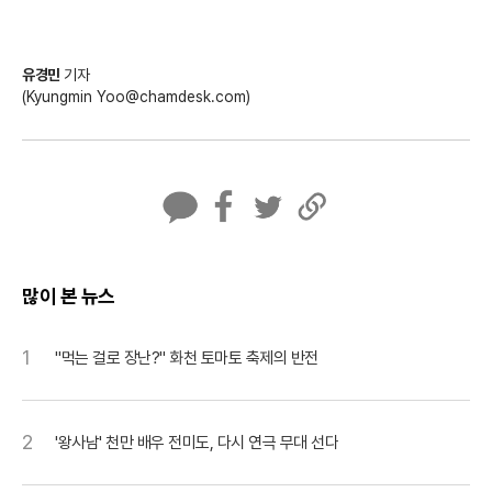
유경민
기자
(Kyungmin Yoo@chamdesk.com)
카
페
트
U
카
이
위
R
오
스
터
L
톡
북
복
많이 본 뉴스
사
1
"먹는 걸로 장난?" 화천 토마토 축제의 반전
2
'왕사남' 천만 배우 전미도, 다시 연극 무대 선다