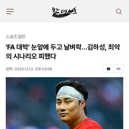
주
검
요
색
서
비
스
스포츠일반
메
뉴
'FA 대박' 눈앞에 두고 날벼락…김하성, 최악
펼
의 시나리오 피했다
치
기
입력 : 2025.12.12. 오후 02:06
프
스
린
크
트
랩