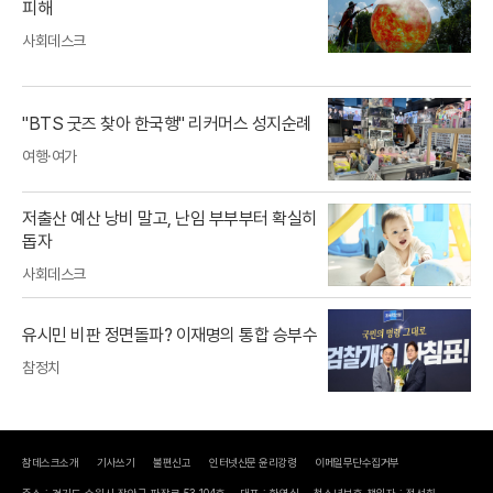
피해
사회데스크
"BTS 굿즈 찾아 한국행" 리커머스 성지순례
여행·여가
저출산 예산 낭비 말고, 난임 부부부터 확실히
돕자
사회데스크
유시민 비판 정면돌파? 이재명의 통합 승부수
참정치
참데스크소개
기사쓰기
불편신고
인터넷신문 윤리강령
이메일무단수집거부