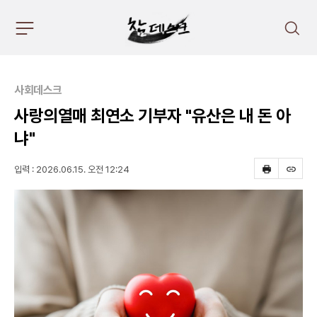
주
검
요
색
서
비
스
사회데스크
메
뉴
사랑의열매 최연소 기부자 "유산은 내 돈 아
펼
냐"
치
기
입력 : 2026.06.15. 오전 12:24
프
스
린
크
트
랩