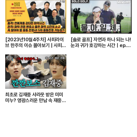
[2023년10월4주차] 사피라이
[솔로 골프] 자연과 하나 되는 나!
브 한주의 이슈 몰아보기 | 사피라
눈과 귀가 호강하는 시간｜ep.1-
이브
2
최초로 김재중 샤라웃 받은 미미
미누? 영광스러운 만남 속 재중
선배의 호통을 듣다. | 인기인가요
시즌2 EP.17