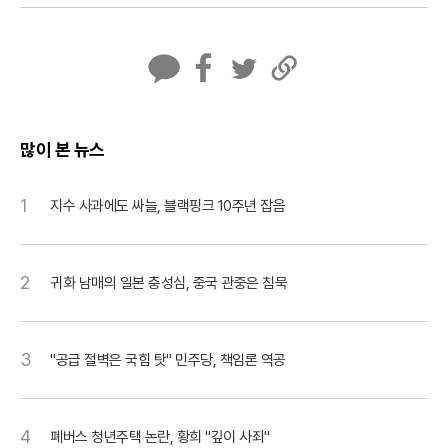
카
페
트
U
카
이
위
R
오
스
터
L
톡
북
복
많이 본 뉴스
사
1
지수 사과에도 싸늘, 블랙핑크 10주년 잡음
2
귀화 남매의 일본 충성심, 중국 관중은 침묵
3
"공급 절벽은 국힘 탓" 민주당, 책임론 역공
4
폐버스 청년주택 논란, 황희 "깊이 사죄"